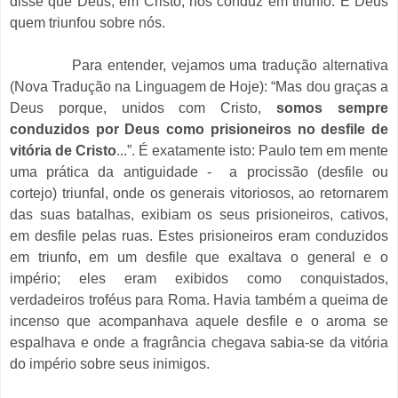
disse que Deus, em Cristo, nos conduz em triunfo. É Deus
quem triunfou sobre nós.
Para entender, vejamos uma tradução alternativa
(Nova Tradução na Linguagem de Hoje): “Mas dou graças a
Deus porque, unidos com Cristo,
somos sempre
conduzidos por Deus como prisioneiros no desfile de
vitória de Cristo
...”. É exatamente isto: Paulo tem em mente
uma prática da antiguidade - a procissão (desfile ou
cortejo) triunfal, onde os generais vitoriosos, ao retornarem
das suas batalhas, exibiam os seus prisioneiros, cativos,
em desfile pelas ruas. Estes prisioneiros eram conduzidos
em triunfo, em um desfile que exaltava o general e o
império; eles eram exibidos como conquistados,
verdadeiros troféus para Roma. Havia também a queima de
incenso que acompanhava aquele desfile e o aroma se
espalhava e onde a fragrância chegava sabia-se da vitória
do império sobre seus inimigos.