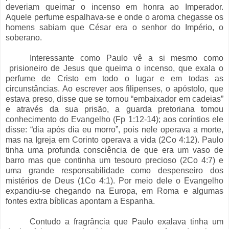
deveriam queimar o incenso em honra ao Imperador.
Aquele perfume espalhava-se e onde o aroma chegasse os
homens sabiam que César era o senhor do Império, o
soberano.
Interessante como Paulo vê a si mesmo como
prisioneiro de Jesus que queima o incenso, que exala o
perfume de Cristo em todo o lugar e em todas as
circunstâncias. Ao escrever aos filipenses, o apóstolo, que
estava preso, disse que se tornou “embaixador em cadeias”
e através da sua prisão, a guarda pretoriana tomou
conhecimento do Evangelho (Fp 1:12-14); aos coríntios ele
disse: “dia após dia eu morro”, pois nele operava a morte,
mas na Igreja em Corinto operava a vida (2Co 4:12). Paulo
tinha uma profunda consciência de que era um vaso de
barro mas que continha um tesouro precioso (2Co 4:7) e
uma grande responsabilidade como despenseiro dos
mistérios de Deus (1Co 4:1). Por meio dele o Evangelho
expandiu-se chegando na Europa, em Roma e algumas
fontes extra bíblicas apontam a Espanha.
Contudo a fragrância que Paulo exalava tinha um