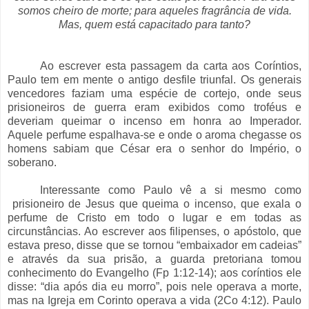
somos cheiro de morte; para aqueles fragrância de vida.
Mas, quem está capacitado para tanto?
Ao escrever esta passagem da carta aos Coríntios,
Paulo tem em mente o antigo desfile triunfal. Os generais
vencedores faziam uma espécie de cortejo, onde seus
prisioneiros de guerra eram exibidos como troféus e
deveriam queimar o incenso em honra ao Imperador.
Aquele perfume espalhava-se e onde o aroma chegasse os
homens sabiam que César era o senhor do Império, o
soberano.
Interessante como Paulo vê a si mesmo como
prisioneiro de Jesus que queima o incenso, que exala o
perfume de Cristo em todo o lugar e em todas as
circunstâncias. Ao escrever aos filipenses, o apóstolo, que
estava preso, disse que se tornou “embaixador em cadeias”
e através da sua prisão, a guarda pretoriana tomou
conhecimento do Evangelho (Fp 1:12-14); aos coríntios ele
disse: “dia após dia eu morro”, pois nele operava a morte,
mas na Igreja em Corinto operava a vida (2Co 4:12). Paulo