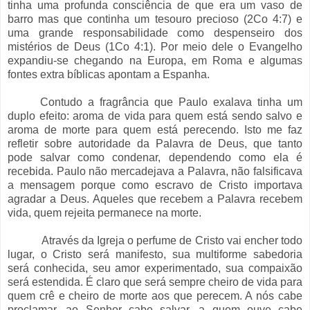
tinha uma profunda consciência de que era um vaso de
barro mas que continha um tesouro precioso (2Co 4:7) e
uma grande responsabilidade como despenseiro dos
mistérios de Deus (1Co 4:1). Por meio dele o Evangelho
expandiu-se chegando na Europa, em Roma e algumas
fontes extra bíblicas apontam a Espanha.
Contudo a fragrância que Paulo exalava tinha um
duplo efeito: aroma de vida para quem está sendo salvo e
aroma de morte para quem está perecendo. Isto me faz
refletir sobre autoridade da Palavra de Deus, que tanto
pode salvar como condenar, dependendo como ela é
recebida. Paulo não mercadejava a Palavra, não falsificava
a mensagem porque como escravo de Cristo importava
agradar a Deus. Aqueles que recebem a Palavra recebem
vida, quem rejeita permanece na morte.
Através da Igreja o perfume de Cristo vai encher todo
lugar, o Cristo será manifesto, sua multiforme sabedoria
será conhecida, seu amor experimentado, sua compaixão
será estendida. É claro que será sempre cheiro de vida para
quem crê e cheiro de morte aos que perecem. A nós cabe
proclamar, ao Senhor cabe salvar, a quem ouve cabe